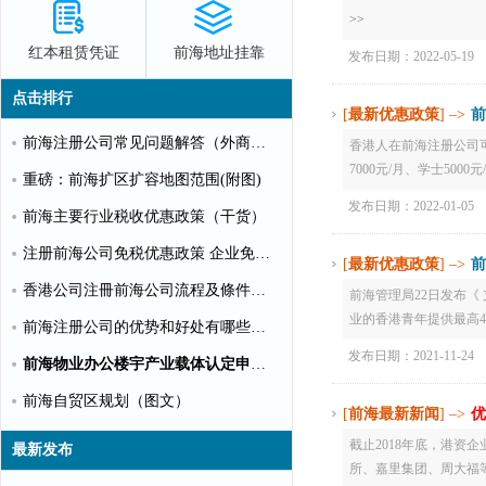
>>
红本租赁凭证
前海地址挂靠
发布日期：2022-05-19
点击排行
[
最新优惠政策
] –>
前
前海注册公司常见问题解答（外商投资）
香港人在前海注册公司可
7000元/月、学士5000
重磅：前海扩区扩容地图范围(附图)
发布日期：2022-01-05
前海主要行业税收优惠政策（干货）
注册前海公司免税优惠政策 企业免税10%个人可全免
[
最新优惠政策
] –>
前
香港公司注冊前海公司流程及條件【圖文】
前海管理局22日发布
业的香港青年提供最高40
前海注册公司的优势和好处有哪些？（推荐）
发布日期：2021-11-24
前海物业办公楼宇产业载体认定申请指南（第一批）
前海自贸区规划（图文）
[
前海最新新闻
] –>
优
截止2018年底，港
最新发布
所、嘉里集团、周大福等