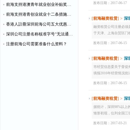
发布日期：2017-06-17
前海支持港澳青年就业创业补贴奖励申请办理清单
前海支持港青创业就业十二条措施（惠港政策原文）
[
前海融资租赁
] >
深
香港人註冊深圳前海公司五大优惠政策
融资租赁公司注册必须是
于天津、上海自贸区门槛较
深圳公司注册名称核准字号“无法通过”怎么办？
发布日期：2017-06-15
注册前海公司需要准备什么资料？
[
前海融资租赁
] >
深
市经贸信息委关于督促外
填报2016年经营情况统
发布日期：2017-06-15
[
前海融资租赁
] >
深
据统计，深圳98%以
雏形初现，位列全国三强。
发布日期：2017-03-21