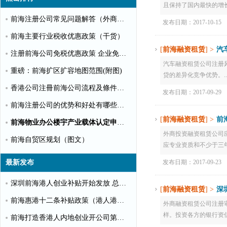
且保持了国内最快的增长速
前海注册公司常见问题解答（外商投资）
发布日期：2017-10-15
前海主要行业税收优惠政策（干货）
[
前海融资租赁
] >
汽
注册前海公司免税优惠政策 企业免税10%个人可全免
汽车融资租赁公司注册
重磅：前海扩区扩容地图范围(附图)
贷的差异化竞争优势。..
香港公司注冊前海公司流程及條件【圖文】
发布日期：2017-09-29
前海注册公司的优势和好处有哪些？（推荐）
[
前海融资租赁
] >
前
前海物业办公楼宇产业载体认定申请指南（第一批）
外商投资融资租赁公司应当
前海自贸区规划（图文）
应专业资质和不少于三年的
发布日期：2017-09-23
最新发布
深圳前海港人创业补贴开始发放 总额超千万
[
前海融资租赁
] >
深
前海惠港十二条补贴政策（港人港企补贴政策）
外商融资租赁公司注册审
样。投资各方的银行资信
前海打造香港人内地创业开公司第一站