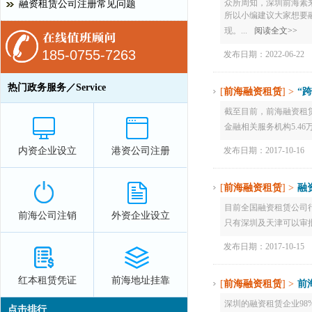
众所周知，深圳前海素
融资租赁公司注册常见问题
所以小编建议大家想要
现。...
阅读全文>>
185-0755-7263
发布日期：2022-06-22
热门政务服务／Service
[
前海融资租赁
] >
“
截至目前，前海融资租赁
金融相关服务机构5.46万家
发布日期：2017-10-16
内资企业设立
港资公司注册
[
前海融资租赁
] >
融
目前全国融资租赁公司
前海公司注销
外资企业设立
只有深圳及天津可以审批注
发布日期：2017-10-15
红本租赁凭证
前海地址挂靠
[
前海融资租赁
] >
前
深圳的融资租赁企业98
点击排行