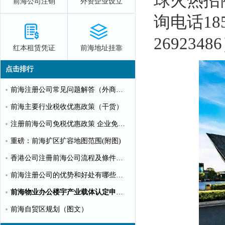
球火热招
前海公司注销
外资企业设立
询电话185
2692348
红本租赁凭证
前海地址挂靠
点击排行
前海注册公司常见问题解答（外商投资）
前海主要行业税收优惠政策（干货）
注册前海公司免税优惠政策 企业免税10%个人可全免
重磅：前海扩区扩容地图范围(附图)
香港公司注冊前海公司流程及條件【圖文】
前海注册公司的优势和好处有哪些？（推荐）
前海物业办公楼宇产业载体认定申请指南（第一批）
前海自贸区规划（图文）