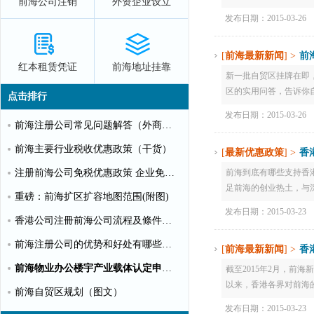
前海公司注销
外资企业设立
发布日期：2015-03-26
[
前海最新新闻
] >
前
红本租赁凭证
前海地址挂靠
新一批自贸区挂牌在即
区的实用问答，告诉你自
点击排行
发布日期：2015-03-26
前海注册公司常见问题解答（外商投资）
前海主要行业税收优惠政策（干货）
[
最新优惠政策
] >
香
前海到底有哪些支持香
注册前海公司免税优惠政策 企业免税10%个人可全免
足前海的创业热土，与深
重磅：前海扩区扩容地图范围(附图)
发布日期：2015-03-23
香港公司注冊前海公司流程及條件【圖文】
前海注册公司的优势和好处有哪些？（推荐）
[
前海最新新闻
] >
香
前海物业办公楼宇产业载体认定申请指南（第一批）
截至2015年2月，前
以来，香港各界对前海的
前海自贸区规划（图文）
发布日期：2015-03-23